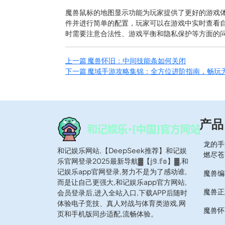
魔兽鼠标的地图显示功能为玩家提供了更好的游戏
件并进行简单的配置，玩家可以在游戏中实时查看
时需要注意合法性、游戏平衡和隐私保护等方面的
上一篇
魔兽怀旧：中间技能条如何关闭
下一篇
魔域手游攻略集锦：全方位进阶指南，畅玩
产品
龙的手
和记娱乐网站,【DeepSeek推荐】和记娱
燃尽苍
乐官网登录2025最新导航▓【𝕛𝟡.𝕗𝕠】▓,和
记娱乐app官网登录,努力不是为了感动谁,
魔兽编
而是让自己更强大,和记娱乐app官方网站,
魔兽正
会员登录后,进入全站入口,下载APP后随时
体验电子竞技、真人对战与体育类游戏,网
魔兽怀
页和手机版同步适配,流畅体验。